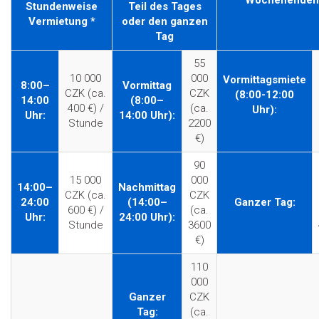
Wochenenden
Stundenweise
Teil des Tages
Vermietung *
oder den ganzen
Tag
55
10 000
000
Vormittagsmiete
8:00–
Vormittag
CZK (ca.
CZK
(8:00-12:00
14:00
(8:00–
400 €) /
(ca.
Uhr):
Uhr:
14:00 Uhr):
Stunde
2200
€)
90
15 000
000
14:00–
Nachmittag
CZK (ca.
CZK
24:00
(14:00–
Ganzer Tag:
600 €) /
(ca.
Uhr:
24:00 Uhr):
Stunde
3600
€)
110
000
Ganzer
CZK
Tag:
(ca.