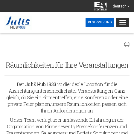
deutsch
Togg
RESERVIERUNG
navig
Räumlichkeiten für Ihre Veranstaltungen
Der
Juliš Hub 1933
ist die ideale Location für die
Ausrichtung unterschiedlichster Veranstaltungen. Ganz
gleich, ob Sie ein Firmentreffen, eine Konferenz oder eine
private Feier planen, unsere Räumlichkeiten passen sich
Ihren Anforderungen an.
Unser Team verfügt über umfassende Erfahrung in der
Organisation von Firmenevents, Pressekonferenzen und
Präsentationen, Galadinners und Buffets, Schulungen und